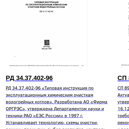
РД 34.37.402-96
СП 
РД 34.37.402-96 «Типовая инструкция по
СП 8
эксплуатационным химическим очисткам
Акту
водогрейных котлов». Разработана АО «Фирма
утве
ОРГРЭС», утверждена Департаментом науки и
16.1
техники РАО «ЕЭС России» в 1997 г.
треб
Устанавливает технологию, схемы очистки,
реко