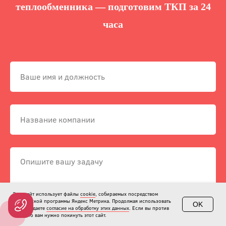
теплообменника — подготовим ТКП за 24
часа
Этот сайт использует файлы
cookie
, собираемых посредством
метрической программы Яндекс Метрика. Продолжая использовать
OK
сайт, вы даете
согласие на обработку этих данных
. Если вы против
этого, то вам нужно покинуть этот сайт.