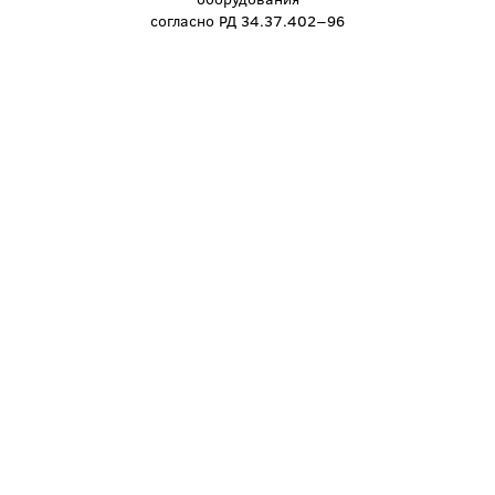
cогласно РД 34.37.402−96