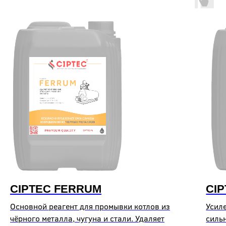
CIPTEC FERRUM
CI
Основной реагент для промывки котлов из
Усил
чёрного металла, чугуна и стали. Удаляет
силь