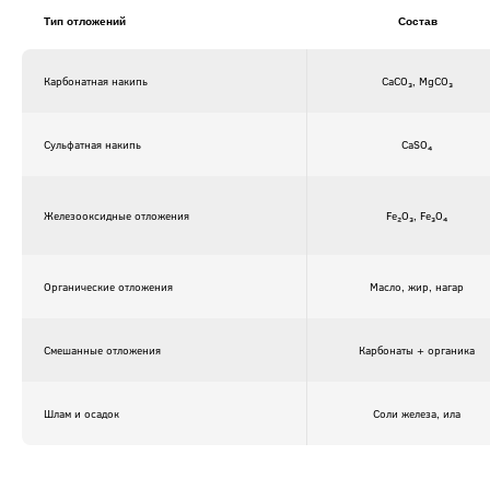
Тип отложений
Состав
Карбонатная накипь
CaCO₃, MgCO₃
Сульфатная накипь
CaSO₄
Железооксидные отложения
Fe₂O₃, Fe₃O₄
Органические отложения
Масло, жир, нагар
Смешанные отложения
Карбонаты + органика
Шлам и осадок
Соли железа, ила