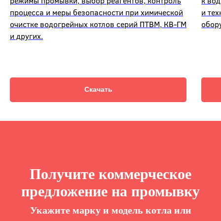
режимы промывки, выбор реагентов, контроль
к во
процесса и меры безопасности при химической
и те
очистке водогрейных котлов серий ПТВМ, КВ-ГМ
обор
и других.
Скачать
Получите коммерческое
предложение на промывку
Укажите марку и модель котла или