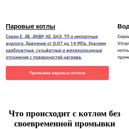
Паровые котлы
Вод
Серии Е, ДЕ, ДКВР, КЕ, БКЗ, ТП и импортные
Сери
аналоги. Давление от 0,07 до 14 МПа. Удаляем
Vitop
карбонатные, сульфатные и железооксидные
котл
отложения с поверхностей нагрева.
пром
Промывка паровых котлов
Что происходит с котлом без
своевременной промывки