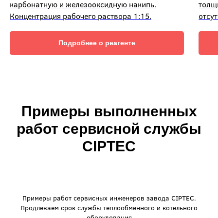
карбонатную и железооксидную накипь.
толщ
Концентрация рабочего раствора 1:15.
отсу
Подробнее о реагенте
Примеры выполненных
работ сервисной службы
CIPTEC
Примеры работ сервисных инженеров завода CIPTEC.
Продлеваем срок службы теплообменного и котельного
оборудования