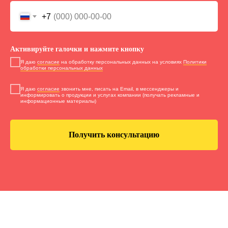
+7
Активируйте галочки и нажмите кнопку
Я даю
согласие
на обработку персональных данных на условиях
Политики
обработки персональных данных
Я даю
согласие
звонить мне, писать на Email, в мессенджеры и
информировать о продукции и услугах компании (получать рекламные и
информационные материалы)
Получить консультацию