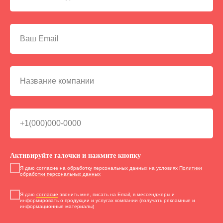
Активируйте галочки и нажмите кнопку
Я даю
согласие
на обработку персональных данных на условиях
Политики
обработки персональных данных
Я даю
согласие
звонить мне, писать на Email, в мессенджеры и
информировать о продукции и услугах компании (получать рекламные и
информационные материалы)