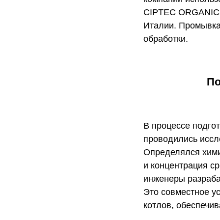
CIPTEC ORGANIC д
Италии. Промывка
обработки.
По
В процессе подгот
проводились иссл
Определялся хими
и концентрация с
инженеры разраба
Это совместное у
котлов, обеспечи