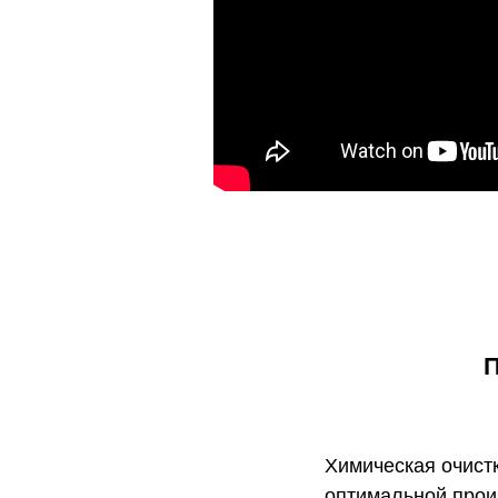
П
Химическая очист
оптимальной прои