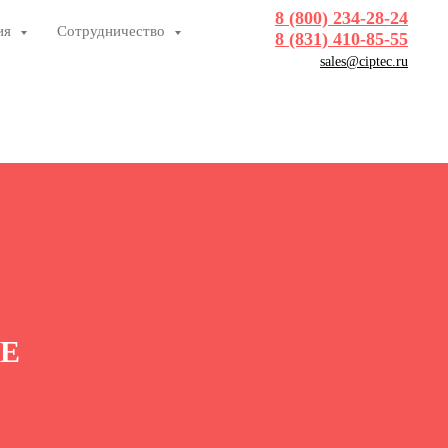
8 (800) 234-28-24
ия
Сотрудничество
8 (831) 410-85-55
sales@ciptec.ru
IE