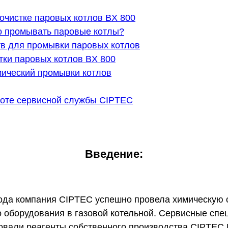
 очистке паровых котлов BX 800
о промывать паровые котлы?
в для промывки паровых котлов
тки паровых котлов BX 800
мический промывки котлов
оте сервисной службы CIPTEC
Введение:
года компания CIPTEC успешно провела химическую 
о оборудования в газовой котельной. Сервисные спе
овали реагенты собственного производства CIPTE