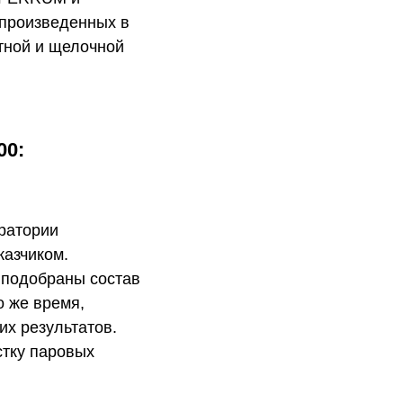
 произведенных в
тной и щелочной
00:
оратории
казчиком.
 подобраны состав
о же время,
х результатов.
стку паровых