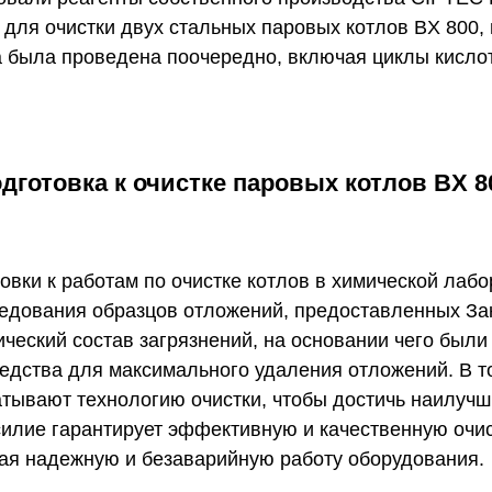
ля очистки двух стальных паровых котлов BX 800,
 была проведена поочередно, включая циклы кисло
дготовка к очистке паровых котлов BX 8
овки к работам по очистке котлов в химической лаб
едования образцов отложений, предоставленных За
ческий состав загрязнений, на основании чего были
редства для максимального удаления отложений. В т
тывают технологию очистки, чтобы достичь наилучши
силие гарантирует эффективную и качественную очи
вая надежную и безаварийную работу оборудования.