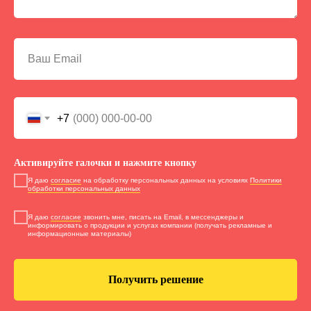
+7
Активируйте галочки и нажмите кнопку
Я даю
согласие
на обработку персональных данных на условиях
Политики
обработки персональных данных
Я даю
согласие
звонить мне, писать на Email, в мессенджеры и
информировать о продукции и услугах компании (получать рекламные и
информационные материалы)
Получить решение