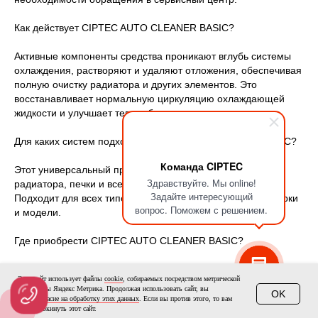
Как действует CIPTEC AUTO CLEANER BASIC?
Активные компоненты средства проникают вглубь системы
охлаждения, растворяют и удаляют отложения, обеспечивая
полную очистку радиатора и других элементов. Это
восстанавливает нормальную циркуляцию охлаждающей
жидкости и улучшает теплообмен.
Для каких систем подходит CIPTEC AUTO CLEANER BASIC?
Команда CIPTEC
Этот универсальный продукт идеален для промывки
Здравствуйте. Мы online!
радиатора, печки и всей системы охлаждения двигателя.
Задайте интересующий
Подходит для всех типов автомобилей независимо от марки
вопрос. Поможем с решением.
и модели.
Где приобрести CIPTEC AUTO CLEANER BASIC?
Вы можете заказать средство непосредственно у
Этот сайт использует файлы
cookie
, собираемых посредством метрической
производителя – завода ООО «СИПТЭК». Для оформления
программы Яндекс Метрика. Продолжая использовать сайт, вы
OK
покупки или получения консультации звоните по номеру
даете
согласие на обработку этих данных
. Если вы против этого, то вам
нужно покинуть этот сайт.
телефона 8 800 234 28 24 либо отправляйте запросы на