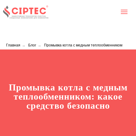
Главная
→
Блог
→
Промывка котла с медным теплообменником
Промывка котла с медным
теплообменником: какое
средство безопасно