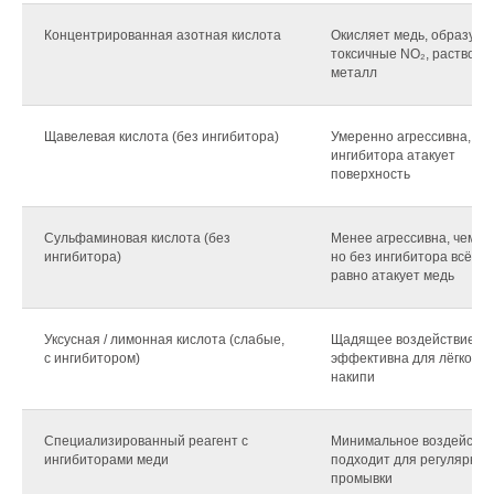
Концентрированная азотная кислота
Окисляет медь, образует
токсичные NO₂, растворя
металл
Щавелевая кислота (без ингибитора)
Умеренно агрессивна, бе
ингибитора атакует
поверхность
Сульфаминовая кислота (без
Менее агрессивна, чем HC
ингибитора)
но без ингибитора всё
равно атакует медь
Уксусная / лимонная кислота (слабые,
Щадящее воздействие,
с ингибитором)
эффективна для лёгкой
накипи
Специализированный реагент с
Минимальное воздействи
ингибиторами меди
подходит для регулярной
промывки