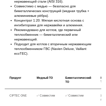
нержавеющей стали (AISI 316).
Совместимо с медью — безопасно для
биметаллических конструкций (медная трубка +
алюминиевые рёбра).
Концентрат 1:20. Мягкая кислотная основа с
ингибиторами для нержавейки и алюминия.
Рекомендовано для котлов, где первичный
теплообменник — биметаллический или
нержавеющий.
Подходит для котлов с вторичным нержавеющим
теплообменником ГВС (Navien Deluxe, Vaillant
ecoTEC).
Продукт
Медный ТО
Биметаллический
Не
ТО
ТО
CIPTEC ONE
✅ Совместим
✅ Совместим
❌ Н
пре