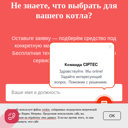
Не знаете, что выбрать для
вашего котла?
Оставьте заявку — подберём средство под
конкретную марку и тип теплообменника.
Бесплатная техническая консультация для
сервисных специалистов.
Команда CIPTEC
Здравствуйте. Мы online!
Задайте интересующий
вопрос. Поможем с решением.
Этот сайт использует файлы
cookie
, собираемых посредством метрической
программы Яндекс Метрика. Продолжая использовать сайт, вы
OK
даете
согласие на обработку этих данных
. Если вы против этого, то вам
нужно покинуть этот сайт.