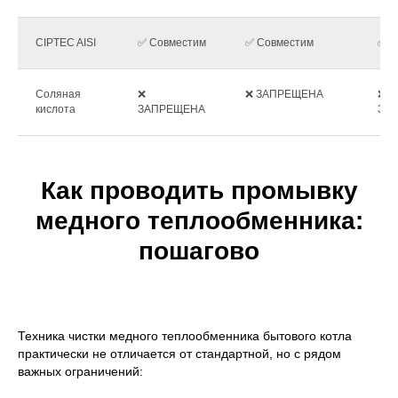
CIPTEC AISI
✅ Совместим
✅ Совместим
✅ С
Соляная
❌
❌ ЗАПРЕЩЕНА
❌
кислота
ЗАПРЕЩЕНА
ЗА
Как проводить промывку
медного теплообменника:
пошагово
Техника чистки медного теплообменника бытового котла
практически не отличается от стандартной, но с рядом
важных ограничений: