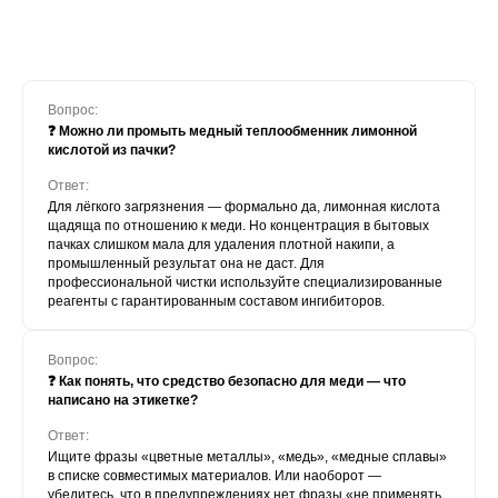
Вопрос:
❓ Можно ли промыть медный теплообменник лимонной
кислотой из пачки?
Ответ:
Для лёгкого загрязнения — формально да, лимонная кислота
щадяща по отношению к меди. Но концентрация в бытовых
пачках слишком мала для удаления плотной накипи, а
промышленный результат она не даст. Для
профессиональной чистки используйте специализированные
реагенты с гарантированным составом ингибиторов.
Вопрос:
❓ Как понять, что средство безопасно для меди — что
написано на этикетке?
Ответ:
Ищите фразы «цветные металлы», «медь», «медные сплавы»
в списке совместимых материалов. Или наоборот —
убедитесь, что в предупреждениях нет фразы «не применять