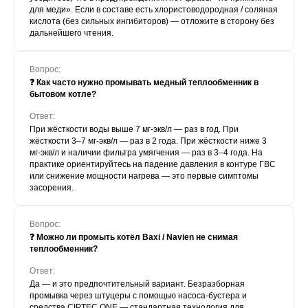
для меди». Если в составе есть хлористоводородная / соляная
кислота (без сильных ингибиторов) — отложите в сторону без
дальнейшего чтения.
Вопрос:
❓ Как часто нужно промывать медный теплообменник в
бытовом котле?
Ответ:
При жёсткости воды выше 7 мг-экв/л — раз в год. При
жёсткости 3–7 мг-экв/л — раз в 2 года. При жёсткости ниже 3
мг-экв/л и наличии фильтра умягчения — раз в 3–4 года. На
практике ориентируйтесь на падение давления в контуре ГВС
или снижение мощности нагрева — это первые симптомы
засорения.
Вопрос:
❓ Можно ли промыть котёл Baxi / Navien не снимая
теплообменник?
Ответ:
Да — и это предпочтительный вариант. Безразборная
промывка через штуцеры с помощью насоса-бустера и
средства CIPTEC ONE — стандартная технология для