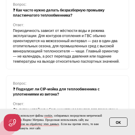
Вопрос:
❓ Как часто нужно делать безразборную промывку
пластинчатого теплообменника?
Ответ:
Периодичность зависит от жёсткости воды и режима
эксплуатации. Для контуров отопления и ГВС обычно
ориентируются на межсезонный интервал — раз в один-два
отопительных сезона, для промышленных сред с высокой
минерализацией теплоносителя — чаще. Главный ориентир
— не календарь, а рост перепада давления или падение
температуры на выходе относительно паспортных значений.
Вопрос:
❓ Подходит ли CIP-мойка для теплообменника с
уплотнениями из витона?
Ответ:
Да, витон устойчив к большинству реагентов для промывки и
переносит более высокие температуры, чем NBR или EPDM.
Этот сайт использует файлы
cookie
, собираемых посредством метрической
Но точный температурный и химический предел для
программы Яндекс Метрика. Продолжая использовать сайт, вы
OK
даете
согласие на обработку этих данных
. Если вы против этого, то вам
конкретной модели всегда уточняйте у производителя
нужно покинуть этот сайт.
теплообменника — материал и толщина уплотнений у разных