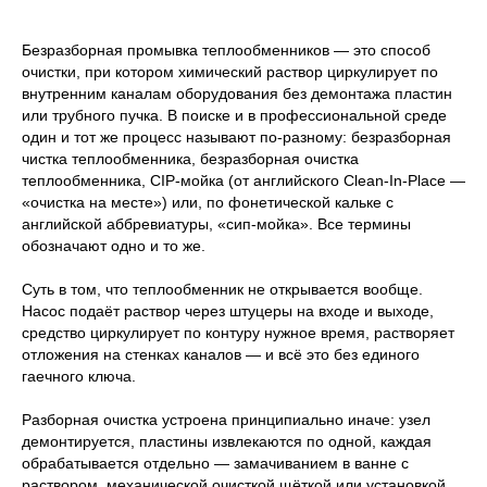
Безразборная промывка теплообменников — это способ
очистки, при котором химический раствор циркулирует по
внутренним каналам оборудования без демонтажа пластин
или трубного пучка. В поиске и в профессиональной среде
один и тот же процесс называют по-разному: безразборная
чистка теплообменника, безразборная очистка
теплообменника, CIP-мойка (от английского Clean-In-Place —
«очистка на месте») или, по фонетической кальке с
английской аббревиатуры, «сип-мойка». Все термины
обозначают одно и то же.
Суть в том, что теплообменник не открывается вообще.
Насос подаёт раствор через штуцеры на входе и выходе,
средство циркулирует по контуру нужное время, растворяет
отложения на стенках каналов — и всё это без единого
гаечного ключа.
Разборная очистка устроена принципиально иначе: узел
демонтируется, пластины извлекаются по одной, каждая
обрабатывается отдельно — замачиванием в ванне с
раствором, механической очисткой щёткой или установкой