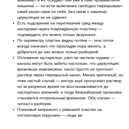
вымывает и их, оседают они уже в баке промывочной
машинки — но если включения свободно перекрывают
узкий канал сами по себе, без связи с накипью,
циркуляция их не сдвинет.
Есть подозрение на перетекание сред между
контурами через повреждённую пластину —
подтвердить это можно только визуально.
По периметру пластин видны потёки — течь почти
всегда означает, что прокладки пора менять, а
добраться до них можно только разборкой.
Отложения застарелые, узел не чистили годами —
каналы могут быть забиты настолько, что циркуляция
физически невозможна: насос просто не прогонит
раствор через перекрытый канал. Менее критичный, но
тоже частый случай — контур ещё пропускает раствор,
но за разумное время не восстанавливается до
паспортных значений, и тогда безразборная промывка
становится потраченным временем. Оба случая —
сигнал к разборке.
Плановый капремонт с ревизией пластин на
питтинговую коррозию — сюда же.