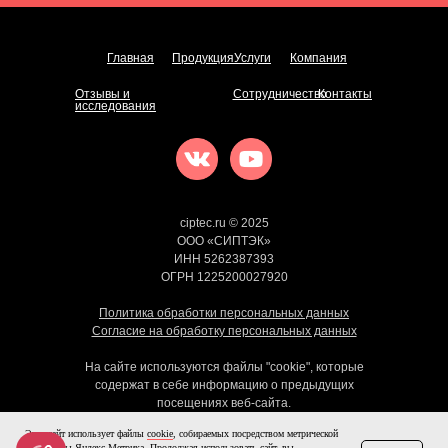
Главная
Продукция
Услуги
Компания
Отзывы и
Сотрудничество
Контакты
исследования
ciptec.ru © 2025
ООО «СИПТЭК»
ИНН 5262387393
ОГРН 1225200027920
Политика обработки персональных данных
Согласие на обработку персональных данных
На сайте используются файлы "cookie", которые
содержат в себе информацию о предыдущих
посещениях веб-сайта.
Если вы не хотите использовать файлы “cookie" –
Этот сайт использует файлы
cookie
, собираемых посредством метрической
измените настройки браузера.
программы Яндекс Метрика. Продолжая использовать сайт, вы