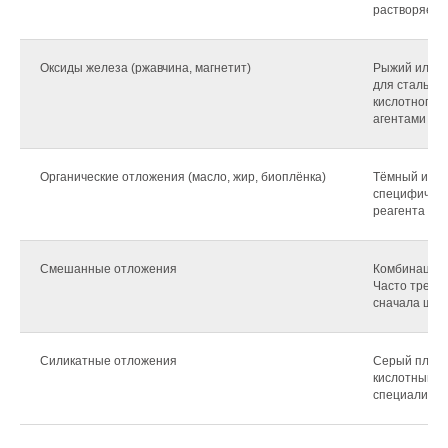
растворяетс
Оксиды железа (ржавчина, магнетит)
Рыжий или ч
для стальных
кислотного 
агентами
Органические отложения (масло, жир, биоплёнка)
Тёмный или 
специфическ
реагента
Смешанные отложения
Комбинация 
Часто требу
сначала щел
Силикатные отложения
Серый плотн
кислотным р
специализир