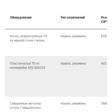
Оборудование
Тип загрязнений
Реаген
CIPTEC
Котлы, кожухотрубные ТО
Накипь, ржавчина
FERRU
из чёрной стали / чугуна
Пластинчатые ТО из
Накипь, ржавчина
AISI
нержавейки AISI 304/316
Смешанные металлы
Накипь, ржавчина
ONE
(сталь + медь/латунь)