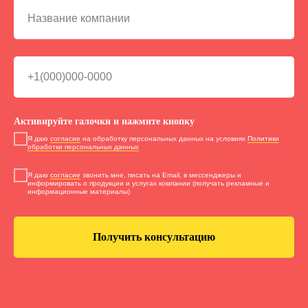
Активируйте галочки и нажмите кнопку
Я даю
согласие
на обработку персональных данных на условиях
Политики
обработки персональных данных
Я даю
согласие
звонить мне, писать на Email, в мессенджеры и
информировать о продукции и услугах компании (получать рекламные и
информационные материалы)
Получить консультацию